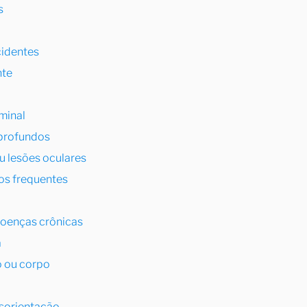
s
cidentes
nte
minal
profundos
u lesões oculares
os frequentes
doenças crônicas
a
o ou corpo
sorientação