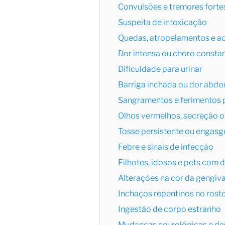
Convulsões e tremores forte
Suspeita de intoxicação
Quedas, atropelamentos e a
Dor intensa ou choro consta
Dificuldade para urinar
Barriga inchada ou dor abdo
Sangramentos e ferimentos 
Olhos vermelhos, secreção o
Tosse persistente ou engasg
Febre e sinais de infecção
Filhotes, idosos e pets com 
Alterações na cor da gengiv
Inchaços repentinos no rost
Ingestão de corpo estranho
Mudanças neurológicas e de