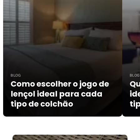
BLOG
BLOG
Como escolher o jogo de
Qu
lençol ideal para cada
id
tipo de colchão
ti