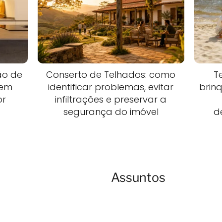
ão de
Conserto de Telhados: como
T
 em
identificar problemas, evitar
brin
or
infiltrações e preservar a
segurança do imóvel
d
Assuntos