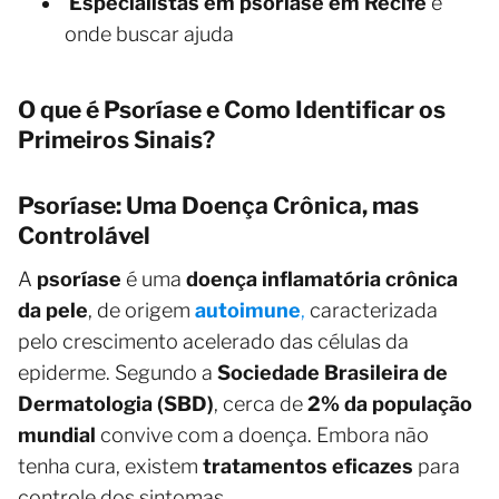
Especialistas em psoríase em Recife
e
onde buscar ajuda
O que é Psoríase e Como Identificar os
Primeiros Sinais?
Psoríase: Uma Doença Crônica, mas
Controlável
A
psoríase
é uma
doença inflamatória crônica
da pele
, de origem
autoimune
,
caracterizada
pelo crescimento acelerado das células da
epiderme. Segundo a
Sociedade Brasileira de
Dermatologia (SBD)
, cerca de
2% da população
mundial
convive com a doença. Embora não
tenha cura, existem
tratamentos eficazes
para
controle dos sintomas.