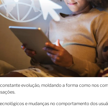
 constante evolução, moldando a forma como nos c
nsações.
tecnológicos e mudanças no comportamento dos usuá