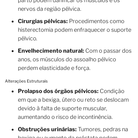
parto podem danificar os músculos e os
nervos da região pélvica.
Cirurgias pélvicas:
Procedimentos como
histerectomia podem enfraquecer o suporte
pélvico.
Envelhecimento natural:
Com o passar dos
anos, os músculos do assoalho pélvico
perdem elasticidade e força.
Alterações Estruturais
Prolapso dos órgãos pélvicos:
Condição
em que a bexiga, útero ou reto se deslocam
devido à falta de suporte muscular,
aumentando o risco de incontinência.
Obstruções urinárias:
Tumores, pedras na
bexiga ou aumento da próstata podem