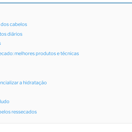
 dos cabelos
tos diários
s
ecado: melhores produtos e técnicas
ncializar a hidratação
ludo
belos ressecados