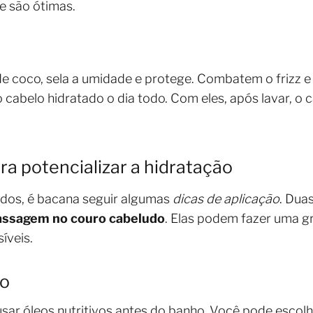
e são ótimas.
de coco, sela a umidade e protege. Combatem o frizz e 
cabelo hidratado o dia todo. Com eles, após lavar, o c
ra potencializar a hidratação
ados, é bacana seguir algumas
dicas de aplicação
. Dua
ssagem no couro cabeludo
. Elas podem fazer uma g
íveis.
ão
usar óleos nutritivos antes do banho. Você pode escolh