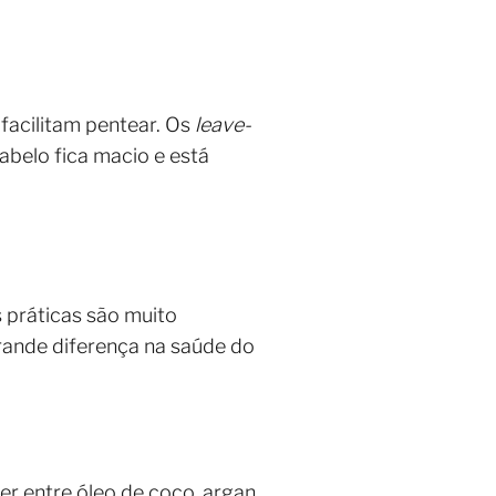
facilitam pentear. Os
leave-
abelo fica macio e está
s práticas são muito
rande diferença na saúde do
er entre óleo de coco, argan