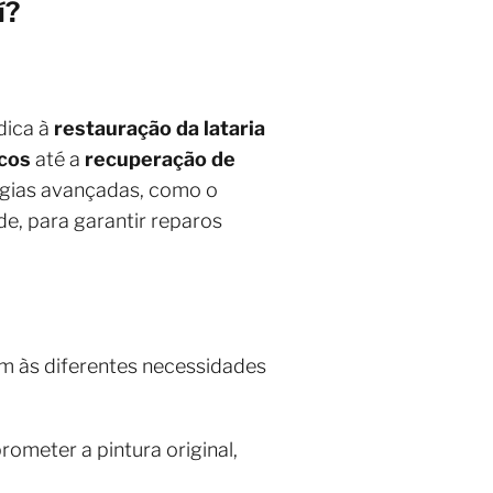
í?
dica à
restauração da lataria
scos
até a
recuperação de
ogias avançadas, como o
de, para garantir reparos
m às diferentes necessidades
meter a pintura original,