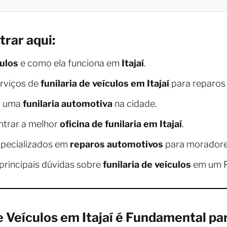
trar aqui:
culos
e como ela funciona em
Itajaí
.
erviços de
funilaria de veículos em Itajaí
para reparos 
r uma
funilaria automotiva
na cidade.
ntrar a melhor
oficina de funilaria em Itajaí
.
specializados em
reparos automotivos
para morador
principais dúvidas sobre
funilaria de veículos
em um F
de Veículos em Itajaí é Fundamental p