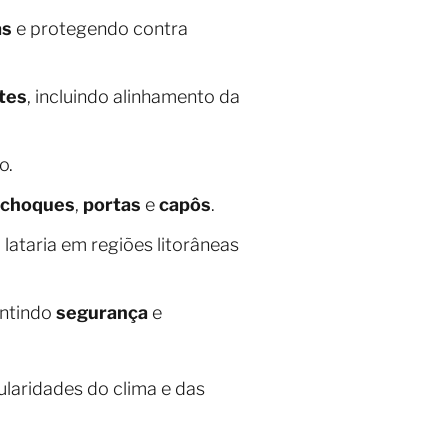
as
e protegendo contra
tes
, incluindo alinhamento da
o.
-choques
,
portas
e
capôs
.
lataria em regiões litorâneas
antindo
segurança
e
ularidades do clima e das