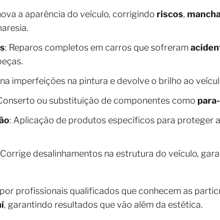
nova a aparência do veículo, corrigindo
riscos
,
manch
aresia.
es
: Reparos completos em carros que sofreram
aciden
peças.
mina imperfeições na pintura e devolve o brilho ao veícul
 Conserto ou substituição de componentes como
para
são
: Aplicação de produtos específicos para proteger a 
: Corrige desalinhamentos na estrutura do veículo, gar
 por profissionais qualificados que conhecem as partic
aí
, garantindo resultados que vão além da estética.