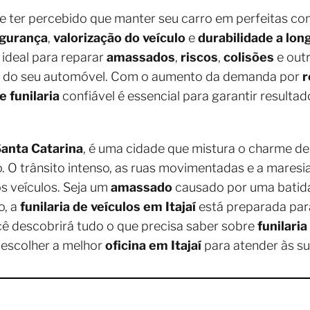
eve ter percebido que manter seu carro em perfeitas co
gurança
,
valorização do veículo
e
durabilidade a lon
 ideal para reparar
amassados
,
riscos
,
colisões
e out
de do seu automóvel. Com o aumento da demanda por
r
e funilaria
confiável é essencial para garantir resultad
anta Catarina
, é uma cidade que mistura o charme d
 O trânsito intenso, as ruas movimentadas e a maresi
os veículos. Seja um
amassado
causado por uma batida
o, a
funilaria de veículos em Itajaí
está preparada para
ocê descobrirá tudo o que precisa saber sobre
funilari
 escolher a melhor
oficina em Itajaí
para atender às s