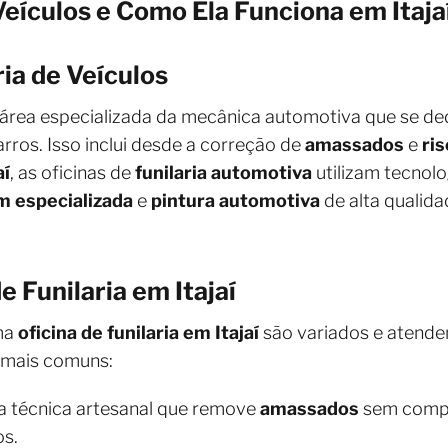
 Veículos e Como Ela Funciona em Itaja
ia de Veículos
área especializada da mecânica automotiva que se de
rros. Isso inclui desde a correção de
amassados
e
ri
aí
, as oficinas de
funilaria automotiva
utilizam tecnol
m especializada
e
pintura automotiva
de alta qualida
e Funilaria em Itajaí
uma
oficina de funilaria em Itajaí
são variados e atende
s mais comuns:
a técnica artesanal que remove
amassados
sem compro
os.