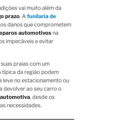
ndições vai muito além da
go prazo
. A
funilaria de
ros danos que comprometem
eparos automotivos
na
os impecáveis e evitar
e suas praias com um
a típica da região podem
 leve no estacionamento ou
 devolver ao seu carro o
a automotiva
, desde os
uas necessidades.