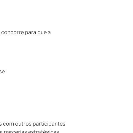
e concorre para que a
se:
s com outros participantes
 parcerias estratégicas,