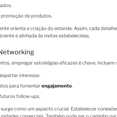
cados.
 promoção de produtos.
mente orienta a criação do estande. Assim, cada detalh
iciente e alinhada às metas estabelecidas.
 Networking
tos, empregar estratégias eficazes é chave. Incluem-
espertar interesse.
tos para fomentar
engajamento
.
futuros follow-ups.
o, surge como um aspecto crucial. Estabelecer conexõe
rtunidades comerciais. Também pode ser o caminho para