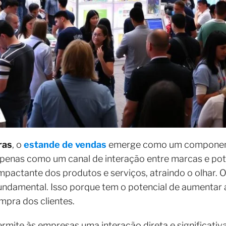
ras
, o
estande de vendas
emerge como um componente 
 apenas como um canal de interação entre marcas e po
actante dos produtos e serviços, atraindo o olhar. 
undamental. Isso porque tem o potencial de aumentar 
mpra dos clientes.
rmite às empresas uma interação direta e significativ