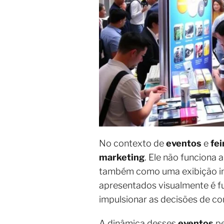
No contexto de
eventos
e
fei
marketing
. Ele não funciona
também como uma exibição imp
apresentados visualmente é f
impulsionar as decisões de co
A dinâmica desses
eventos
pe