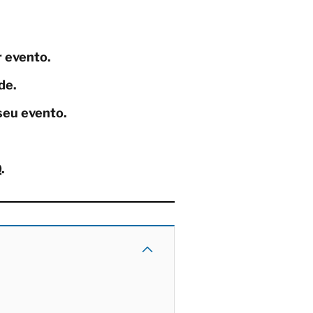
r evento.
de.
seu evento.
.