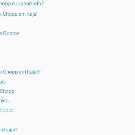
Chopp é organizado?
k Chopp em Itajaí
os Gostos
k Chopp em Itajaí?
ais
o Chopp
nico
dições
 Itajaí?