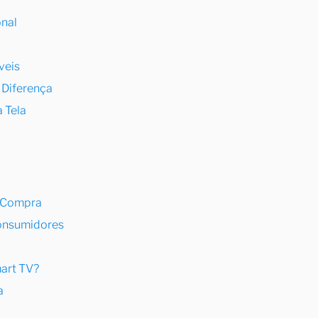
onal
veis
 Diferença
 Tela
 Compra
Consumidores
art TV?
a