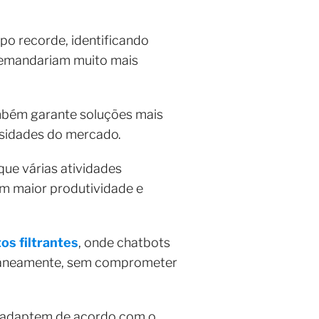
o recorde, identificando
demandariam muito mais
mbém garante soluções mais
ssidades do mercado.
que várias atividades
em maior produtividade e
os filtrantes
, onde chatbots
ultaneamente, sem comprometer
se adaptem de acordo com o