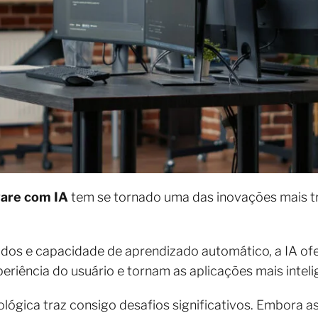
are com IA
tem se tornado uma das inovações mais t
ados e capacidade de aprendizado automático, a IA of
eriência do usuário e tornam as aplicações mais inteli
lógica traz consigo desafios significativos. Embora a