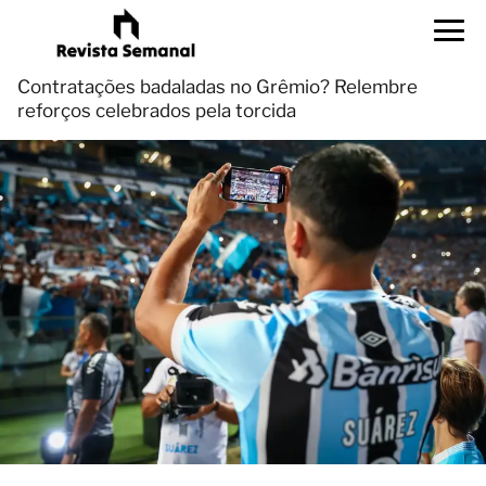
Contratações badaladas no Grêmio? Relembre
reforços celebrados pela torcida