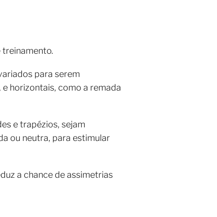
e treinamento.
variados para serem
a, e horizontais, como a remada
es e trapézios, sejam
a ou neutra, para estimular
duz a chance de assimetrias