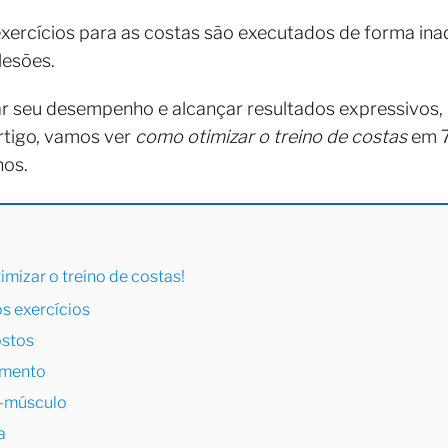
exercícios para as costas são executados de forma ina
lesões.
ar seu desempenho e alcançar resultados expressivos,
rtigo, vamos ver
como otimizar o treino de costas
em 7
nos.
mizar o treino de costas!
os exercícios
ostos
namento
e-músculo
a