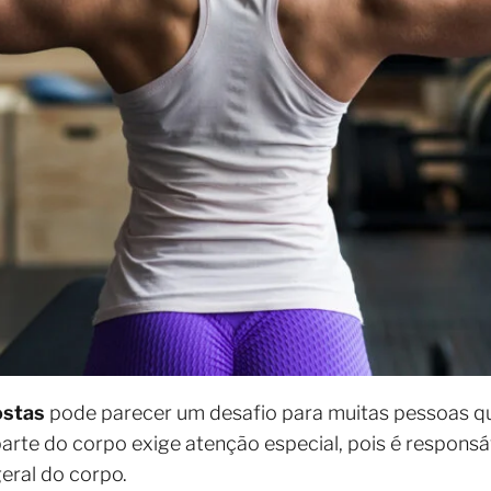
ostas
pode parecer um desafio para muitas pessoas q
parte do corpo exige atenção especial, pois é responsá
geral do corpo.