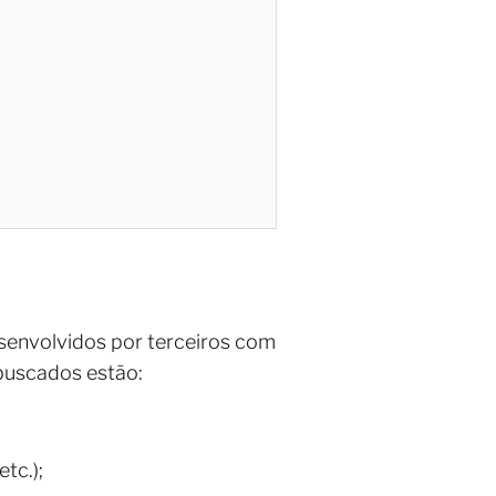
senvolvidos por terceiros com
 buscados estão:
tc.);