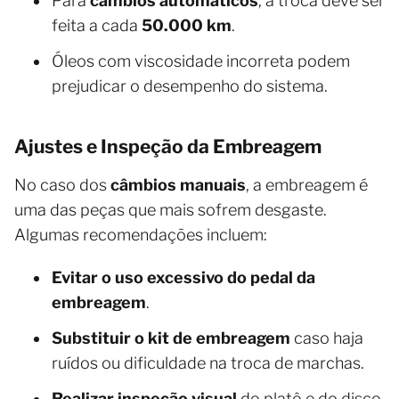
Para
câmbios automáticos
, a troca deve ser
feita a cada
50.000 km
.
Óleos com viscosidade incorreta podem
prejudicar o desempenho do sistema.
Ajustes e Inspeção da Embreagem
No caso dos
câmbios manuais
, a embreagem é
uma das peças que mais sofrem desgaste.
Algumas recomendações incluem:
Evitar o uso excessivo do pedal da
embreagem
.
Substituir o kit de embreagem
caso haja
ruídos ou dificuldade na troca de marchas.
Realizar inspeção visual
do platô e do disco