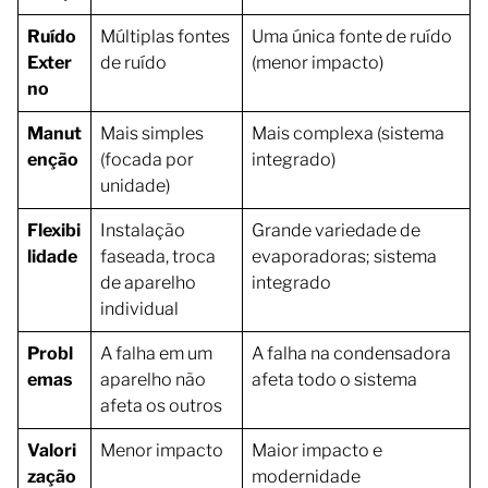
Ruído
Múltiplas fontes
Uma única fonte de ruído
Exter
de ruído
(menor impacto)
no
Manut
Mais simples
Mais complexa (sistema
enção
(focada por
integrado)
unidade)
Flexibi
Instalação
Grande variedade de
lidade
faseada, troca
evaporadoras; sistema
de aparelho
integrado
individual
Probl
A falha em um
A falha na condensadora
emas
aparelho não
afeta todo o sistema
afeta os outros
Valori
Menor impacto
Maior impacto e
zação
modernidade