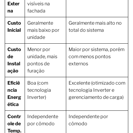
Exter
visíveis na
na
fachada
Custo
Geralmente
Geralmente mais alto no
Inicial
mais baixo por
total do sistema
unidade
Custo
Menor por
Maior por sistema, porém
de
unidade, mais
com menos pontos
Instal
pontos de
externos
ação
furação
Eficiê
Boa (com
Excelente (otimizado com
ncia
tecnologia
tecnologia Inverter e
Energ
Inverter)
gerenciamento de carga)
ética
Contr
Independente
Independente por
ole de
por cômodo
cômodo
Temp.