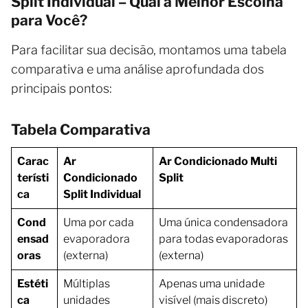
Split Individual – Qual a Melhor Escolha
para Você?
Para facilitar sua decisão, montamos uma tabela
comparativa e uma análise aprofundada dos
principais pontos:
Tabela Comparativa
Carac
Ar
Ar Condicionado Multi
terísti
Condicionado
Split
ca
Split Individual
Cond
Uma por cada
Uma única condensadora
ensad
evaporadora
para todas evaporadoras
oras
(externa)
(externa)
Estéti
Múltiplas
Apenas uma unidade
ca
unidades
visível (mais discreto)