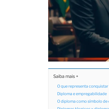
Saiba mais +
O que representa conquistar
Diploma e empregabilidade
O diploma como símbolo de 
Diplomas técnicos x diploma